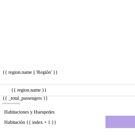
{{ region.name || 'Región' }}
{{_date_time}}
{{ region.name }}
{{ _total_passengers }}
Buscar
Pasajeros
Pasajeros
Habitaciones y Huespedes
Buscar
Destino {{ index + 1 }}
Adultos
Personas
Habitación {{ index + 1 }}
*Mayores 12 años
{{passengers.ages.length}}