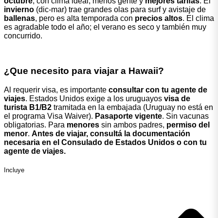
octubre
, con clima ideal, menos gente y
mejores tarifas
. El
invierno
(dic-mar) trae grandes olas para surf y avistaje de
ballenas
, pero es alta temporada con
precios altos
. El clima
es agradable todo el año; el verano es seco y también muy
concurrido.
¿Que necesito para viajar a Hawaii?
Al requerir visa, es importante
consultar con tu agente de
viajes
. Estados Unidos exige a los uruguayos
visa de
turista B1/B2
tramitada en la embajada (Uruguay no está en
el programa Visa Waiver).
Pasaporte vigente
. Sin vacunas
obligatorias. Para
menores
sin ambos padres,
permiso del
menor
.
Antes de viajar, consultá la documentación
necesaria en el Consulado de Estados Unidos o con tu
agente de viajes.
Incluye